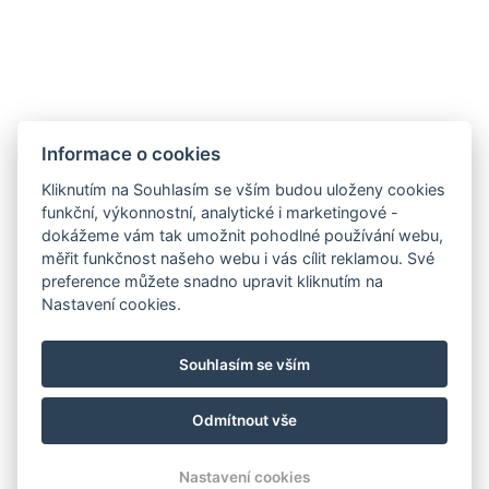
.
Telefon: +420 725 323 272
E-mail:
recepce@zlatavcela.eu
Informace o cookies
HOTEL ZLATÁ VČELA
Kliknutím na Souhlasím se vším budou uloženy cookies
Náměstí Míru 131, Domažlice
funkční, výkonnostní, analytické i marketingové -
dokážeme vám tak umožnit pohodlné používání webu,
měřit funkčnost našeho webu i vás cílit reklamou. Své
preference můžete snadno upravit kliknutím na
Nastavení cookies.
Projekt CZ.1.14/3.1.00/11.02202: Rekonstrukce objektu
Souhlasím se vším
č. p. 131 na hotel Zlatá včela
Odmítnout vše
© Copyright 2026 | Všechna práva vyhrazena
Nastavení cookies