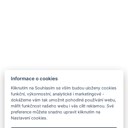
.
Telefon: +420 725 323 272
E-mail:
recepce@zlatavcela.eu
Informace o cookies
HOTEL ZLATÁ VČELA
Kliknutím na Souhlasím se vším budou uloženy cookies
Náměstí Míru 131, Domažlice
funkční, výkonnostní, analytické i marketingové -
dokážeme vám tak umožnit pohodlné používání webu,
měřit funkčnost našeho webu i vás cílit reklamou. Své
preference můžete snadno upravit kliknutím na
Nastavení cookies.
Projekt CZ.1.14/3.1.00/11.02202: Rekonstrukce objektu